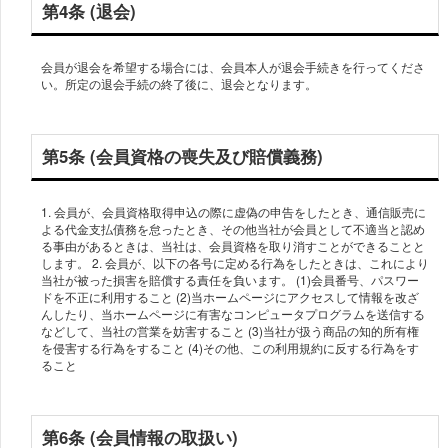
第4条 (退会)
会員が退会を希望する場合には、会員本人が退会手続きを行ってくださ
第5条 (会員資格の喪失及び賠償義務)
1. 会員が、会員資格取得申込の際に虚偽の申告をしたとき、通信販売に
よる代金支払債務を怠ったとき、その他当社が会員として不適当と認め
る事由があるときは、当社は、会員資格を取り消すことができることと
します。 2. 会員が、以下の各号に定める行為をしたときは、これにより
当社が被った損害を賠償する責任を負います。 (1)会員番号、パスワー
ドを不正に利用すること (2)当ホームページにアクセスして情報を改ざ
んしたり、当ホームページに有害なコンピュータプログラムを送信する
などして、当社の営業を妨害すること (3)当社が扱う商品の知的所有権
を侵害する行為をすること (4)その他、この利用規約に反する行為をす
第6条 (会員情報の取扱い)