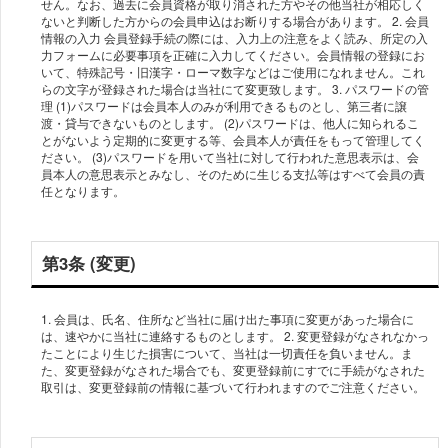
せん。なお、過去に会員資格が取り消された方やその他当社が相応しく
ないと判断した方からの会員申込はお断りする場合があります。 2. 会員
情報の入力 会員登録手続の際には、入力上の注意をよく読み、所定の入
力フォームに必要事項を正確に入力してください。会員情報の登録にお
いて、特殊記号・旧漢字・ローマ数字などはご使用になれません。これ
らの文字が登録された場合は当社にて変更致します。 3. パスワードの管
理 (1)パスワードは会員本人のみが利用できるものとし、第三者に譲
渡・貸与できないものとします。 (2)パスワードは、他人に知られるこ
とがないよう定期的に変更する等、会員本人が責任をもって管理してく
ださい。 (3)パスワードを用いて当社に対して行われた意思表示は、会
員本人の意思表示とみなし、そのために生じる支払等はすべて会員の責
第3条 (変更)
1. 会員は、氏名、住所など当社に届け出た事項に変更があった場合に
は、速やかに当社に連絡するものとします。 2. 変更登録がなされなかっ
たことにより生じた損害について、当社は一切責任を負いません。ま
た、変更登録がなされた場合でも、変更登録前にすでに手続がなされた