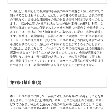
1. 当社は、原則として会員情報を会員の事前の同意なく第三者に対して
開示することはありません。ただし、次の各号の場合には、会員の事前
の同意なく、当社は会員情報その他のお客様情報を開示できるものとし
ます。 (1)法令に基づき開示を求められた場合 (2)当社の権利、利益、名
誉等を保護するために必要であると当社が判断した場合 2. 会員情報につ
きましては、当社の「個人情報保護への取組み」に従い、当社が管理し
ます。当社は、会員情報を、会員へのサービス提供、サービス内容の向
上、サービスの利用促進、およびサービスの健全かつ円滑な運営の確保
を図る目的のために、当社おいて利用することができるものとします。
3. 当社は、会員に対して、メールマガジンその他の方法による情報提供
(広告を含みます)を行うことができるものとします。会員が情報提供を
希望しない場合は、当社所定の方法に従い、その旨を通知して頂けれ
ば、情報提供を停止します。ただし、本サービス運営に必要な情報提供
第7条 (禁止事項)
本サービスの利用に際して、会員に対し次の各号の行為を行うことを禁
止します。 1. 法令または本規約、本サービスご利用上のご注意、本サー
ビスでのお買い物上のご注意その他の本規約等に違反すること 2. 当社、
およびその他の第三者の権利、利益、名誉等を損ねること 3. 青少年の心